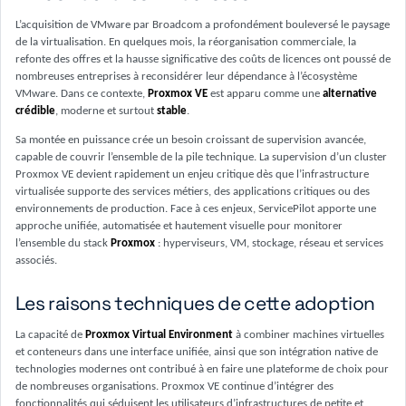
L’acquisition de VMware par Broadcom a profondément bouleversé le paysage
de la virtualisation. En quelques mois, la réorganisation commerciale, la
refonte des offres et la hausse significative des coûts de licences ont poussé de
nombreuses entreprises à reconsidérer leur dépendance à l’écosystème
VMware. Dans ce contexte,
Proxmox VE
est apparu comme une
alternative
crédible
, moderne et surtout
stable
.
Sa montée en puissance crée un besoin croissant de supervision avancée,
capable de couvrir l’ensemble de la pile technique. La supervision d’un cluster
Proxmox VE devient rapidement un enjeu critique dès que l’infrastructure
virtualisée supporte des services métiers, des applications critiques ou des
environnements de production. Face à ces enjeux, ServicePilot apporte une
approche unifiée, automatisée et hautement visuelle pour monitorer
l’ensemble du stack
Proxmox
: hyperviseurs, VM, stockage, réseau et services
associés.
Les raisons techniques de cette adoption
La capacité de
Proxmox Virtual Environment
à combiner machines virtuelles
et conteneurs dans une interface unifiée, ainsi que son intégration native de
technologies modernes ont contribué à en faire une plateforme de choix pour
de nombreuses organisations. Proxmox VE continue d’intégrer des
fonctionnalités qui séduisent les utilisateurs d’infrastructures de petite et