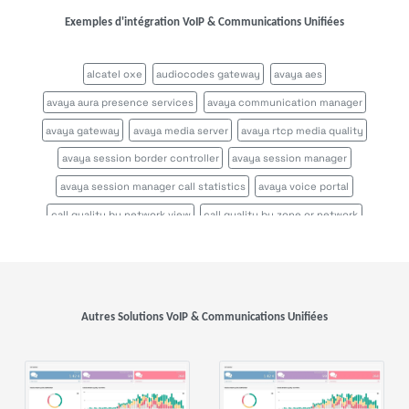
Exemples d'intégration VoIP & Communications Unifiées
alcatel oxe
audiocodes gateway
avaya aes
avaya aura presence services
avaya communication manager
avaya gateway
avaya media server
avaya rtcp media quality
avaya session border controller
avaya session manager
avaya session manager call statistics
avaya voice portal
call quality by network view
call quality by zone or network
cisco call manager certificates
cisco call manager im
cisco call manager publisher
cisco call manager standalone
cisco call manager subscriber
cisco callmanagerexpress gateway
Autres Solutions VoIP & Communications Unifiées
cisco cms
cisco cvp
cisco disaster recovery system
cisco ds1
cisco gatekeeper zone
cisco gateway
cisco mcu
cisco tms
cisco tp gw
cisco ube
cisco uic
cisco unity
cisco unity express