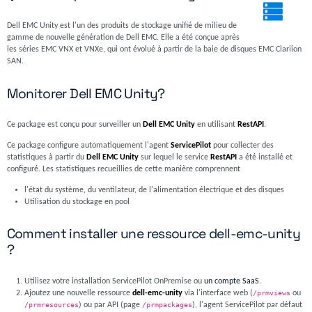
Dell EMC Unity est l'un des produits de stockage unifié de milieu de
gamme de nouvelle génération de Dell EMC. Elle a été conçue après
les séries EMC VNX et VNXe, qui ont évolué à partir de la baie de disques EMC Clariion
SAN.
Monitorer Dell EMC Unity?
Ce package est conçu pour surveiller un
Dell EMC Unity
en utilisant
RestAPI
.
Ce package configure automatiquement l'agent
ServicePilot
pour collecter des
statistiques à partir du
Dell EMC Unity
sur lequel le service
RestAPI
a été installé et
configuré. Les statistiques recueillies de cette manière comprennent
l'état du système, du ventilateur, de l'alimentation électrique et des disques
Utilisation du stockage en pool
Comment installer une ressource dell-emc-unity
?
Utilisez votre installation ServicePilot OnPremise ou
un compte SaaS
.
Ajoutez une nouvelle ressource
dell-emc-unity
via l'interface web (
/prmviews
ou
/prmresources
) ou par API (page
/prmpackages
), l'agent ServicePilot par défaut