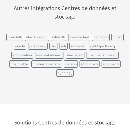
Autres intégrations Centres de données et
stockage
couchdb
elasticsearch
influxdb
memcached
mongodb
mysql
oracle
postgresql
riak
solr
sql server
dell tape library
emc clariion
emc datadomain
emc isilon
hpe 3par storeserv
hpe nimble
huawei oceanstor
netapp
s3 buckets
s3 objects
synology
Solutions Centres de données et stockage