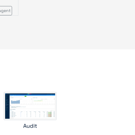
agent
s
Audit