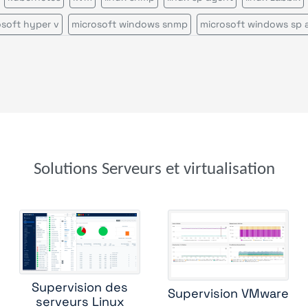
osoft hyper v
microsoft windows snmp
microsoft windows sp 
microsoft windows zabbix
nrpe command status
nutanix
process count
process snmp
proofpoint security
proxmox b
proxmox ve
service snmp
sun solaris
vmware vsphere
windows tasks
windows users
zos sp agent
Solutions Serveurs et virtualisation
Supervision des
Supervision VMware
serveurs Linux