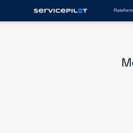
Platefor
M