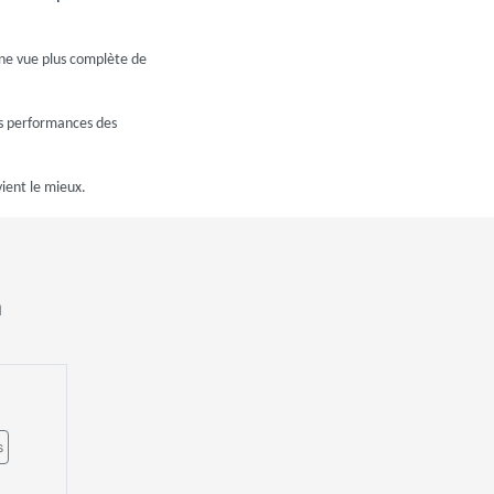
 une vue plus complète de
es performances des
ient le mieux.
n
s