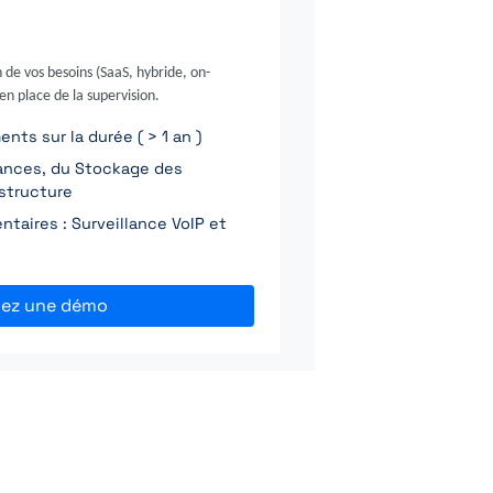
 de vos besoins (SaaS, hybride, on-
en place de la supervision.
ts sur la durée ( > 1 an )
ances, du Stockage des
astructure
taires : Surveillance VoIP et
fiez une démo