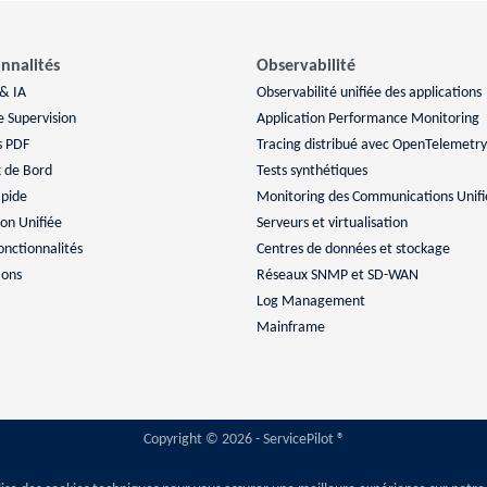
nnalités
Observabilité
 & IA
Observabilité unifiée des applications
e Supervision
Application Performance Monitoring
s PDF
Tracing distribué avec OpenTelemetry
 de Bord
Tests synthétiques
apide
Monitoring des Communications Unifi
ion Unifiée
Serveurs et virtualisation
onctionnalités
Centres de données et stockage
ions
Réseaux SNMP et SD-WAN
Log Management
Mainframe
Copyright © 2026 - ServicePilot ®