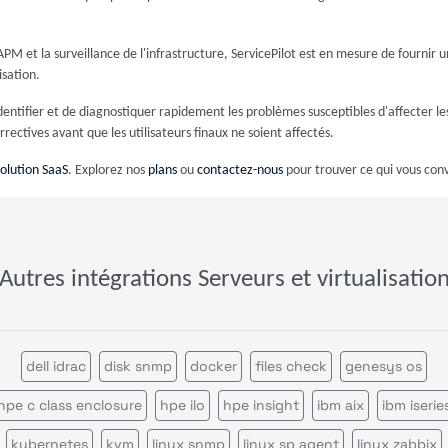
APM et la surveillance de l'infrastructure, ServicePilot est en mesure de fournir
sation.
entifier et de diagnostiquer rapidement les problèmes susceptibles d'affecter l
rectives avant que les utilisateurs finaux ne soient affectés.
solution SaaS
. Explorez nos
plans
ou
contactez-nous
pour trouver ce qui vous conv
Autres intégrations Serveurs et virtualisatio
dell idrac
disk snmp
docker
files check
genesys os
hpe c class enclosure
hpe ilo
hpe insight
ibm aix
ibm iserie
kubernetes
kvm
linux snmp
linux sp agent
linux zabbix