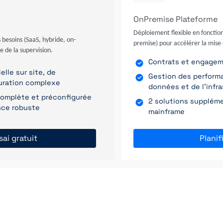
OnPremise Plateforme
Déploiement flexible en fonction
 besoins (SaaS, hybride, on-
premise) pour accélérer la mise 
e de la supervision.
Contrats et engagemen
elle sur site, de
Gestion des perform
uration complexe
données et de l'infr
 complète et préconfigurée
2 solutions supplémen
ance robuste
mainframe
sai gratuit
Plani