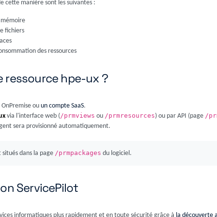
 de cette manière sont les suivantes :
la mémoire
e fichiers
faces
 consommation des ressources
e ressource hpe-ux ?
lot OnPremise ou
un compte SaaS
.
/prmviews
/prmresources
/pr
ux
via l'interface web (
ou
) ou par API (page
 agent sera provisionné automatiquement.
/prmpackages
 situés dans la page
du logiciel.
on ServicePilot
rvices informatiques plus rapidement et en toute sécurité grâce à
la découverte