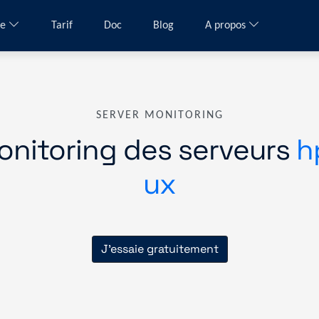
me
Tarif
Doc
Blog
A propos
SERVER MONITORING
onitoring des serveurs
h
ux
J'essaie gratuitement