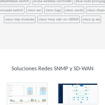
alliedtelesis switch
aruba wireless controller
blue coat proxysg
brocade switch
cisco asr
cisco bgp
cisco cards
cisco cbqo
cisco dsp modules
cisco hsrp vlan on c6509
cisco ip sla
isco multicast rendez vous point
cisco nexus 7000
cisco rout
co switch
cisco ucs c series
cisco vrf
cisco wireless access p
cisco wireless controller
citrix netscaler appliance
efficient ip
enterasys n series
f5 big ip
f5 rseries
fortinet fortiadc
net fortiap
foundry load balancer
foundry router
hpe aruba
Soluciones Redes SNMP y SD-WAN
 aruba 6000
hpe aruba 8400
hpe comware switch
hpe proc
ireless controller
huawei switch
ipam
juniper cos
juniper 
iper ssr
kemp load balancer
lenovo rackswitch
mellanox swi
mib ii interface
mpls lsr int
oneaccess
ping
radware alteon