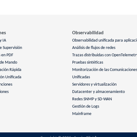
nes
Observabilidad
y IA
Observabilidad unificada para aplicac
 Supervisión
Análisis de flujos de redes
s en PDF
Trazas distribuidas con OpenTelemetr
 de Mando
Pruebas sintéticas
ación Rápida
Monitorización de las Comunicacione
ión Unificada
Unificadas
nciones
Servidores y virtualización
iones
Datacenter y almacenamiento
Redes SNMP y SD-WAN
Gestión de Logs
Mainframe