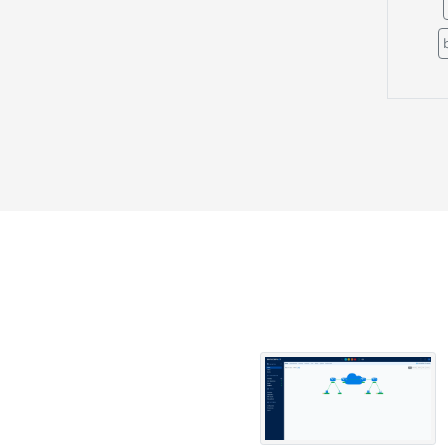
c
cis
forti
hpe
hpe w
jun