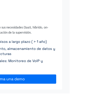
e sus necesidades (SaaS, híbrido, on-
ación de la supervisión.
os a largo plazo ( > 1 año)
ento, almacenamiento de datos y
ucturas
ales: Monitoreo de VoIP y
ama una demo