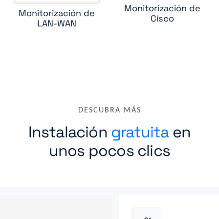
Monitorización de
Monitorización de
radware linkproof
riverbed central management controller
Cisco
LAN-WAN
riverbed wan optimizer
rmon1 ethernet interface
routing bgp
ting ospf
ruckus wireless controller
standard device
tracero
ucopia wireless controller
versa csg
DESCUBRA MÁS
Instalación
gratuita
en
unos pocos clics