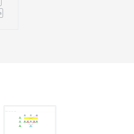
s
er
oint
 2900
urve
router
tch