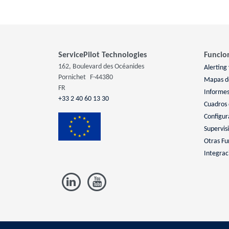
ServicePilot Technologies
Funcio
162, Boulevard des Océanides
Alerting 
Pornichet
F-44380
Mapas de
FR
Informe
+33 2 40 60 13 30
Cuadros
Configur
Supervis
Otras Fu
Integrac