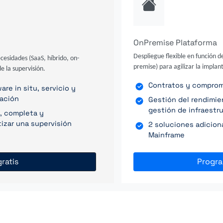
OnPremise Plataforma
Despliegue flexible en función d
ecesidades (SaaS, híbrido, on-
premise) para agilizar la implant
e la supervisión.
Contratos y compromis
re in situ, servicio y
ración
Gestión del rendimi
gestión de infraestr
, completa y
izar una supervisión
2 soluciones adicion
Mainframe
ratis
Progr