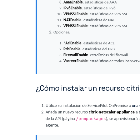
AaaaEnable
: estadísticas de AAA
IPv6Enable
: estadísticas de IPv6
VPNSSLEnable
: estadísticas de VPN SSL
NATEnable
: estadísticas de NAT
VPNSSLEnable
: estadísticas de VPN SSL
Opciones:
*
AclEnable
: estadísticas de ACL
PrbEnable
: estadísticas del PRB
FirewallEnable
: estadísticas del firewall
VserverEnable
: estadísticas de todos los vServ
¿Cómo instalar un recurso citr
Utilice su instalación de ServicePilot OnPremise o
una 
Añada un nuevo recurso
citrix-netscaler-appliance
a 
/prmpackages
de la API (página
), se aprovisionar
agente.