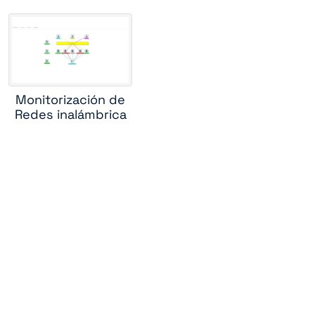
router
tch
Monitorización de
Redes inalámbrica
ute