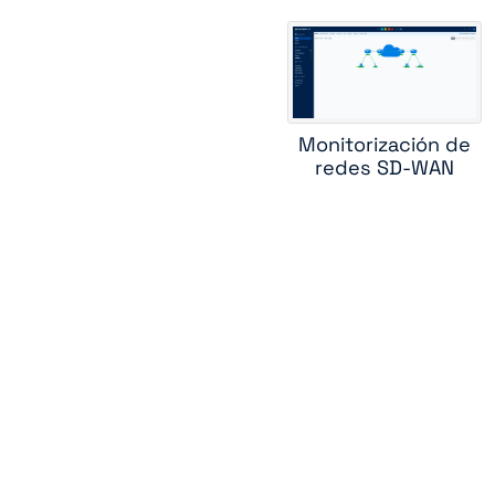
hpe w
jun
Monitorización de
redes SD-WAN
rou