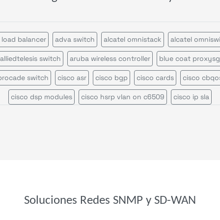
 load balancer
adva switch
alcatel omnistack
alcatel omnisw
alliedtelesis switch
aruba wireless controller
blue coat proxysg
brocade switch
cisco asr
cisco bgp
cisco cards
cisco cbqo
cisco dsp modules
cisco hsrp vlan on c6509
cisco ip sla
isco multicast rendez vous point
cisco nexus 7000
cisco rout
cisco switch
cisco ucs
cisco ucs c series
cisco vrf
cisco wireless access point
cisco wireless controller
efficient i
enterasys n series
f5 big ip
f5 rseries
fortinet fortiadc
net fortiap
foundry load balancer
foundry router
hpe aruba
Soluciones Redes SNMP y SD-WAN
 aruba 6000
hpe aruba 8400
hpe comware switch
hpe proc