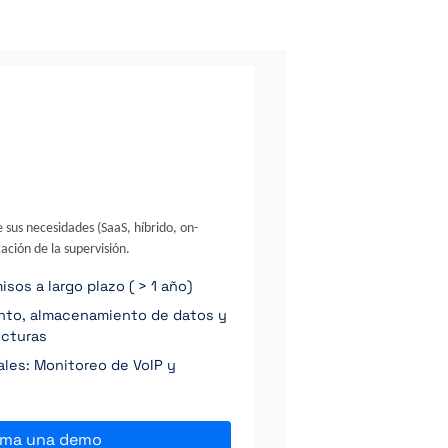
e sus necesidades (SaaS, híbrido, on-
ación de la supervisión.
os a largo plazo ( > 1 año)
ento, almacenamiento de datos y
ucturas
ales: Monitoreo de VoIP y
ama una demo