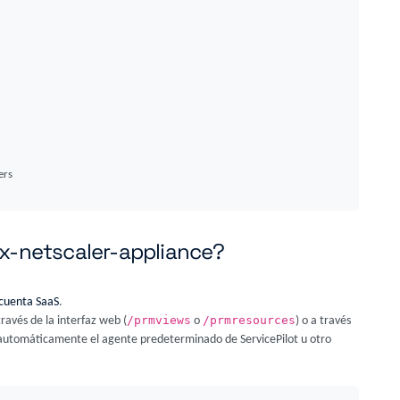
ers
ix-netscaler-appliance?
cuenta SaaS
.
/prmviews
/prmresources
través de la interfaz web (
o
) o a través
á automáticamente el agente predeterminado de ServicePilot u otro