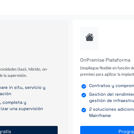
OnPremise Plataforma
Despliegue flexible en función d
ecesidades (SaaS, híbrido, on-
premise) para agilizar la implant
e la supervisión.
Contratos y compromis
re in situ, servicio y
ración
Gestión del rendimi
gestión de infraestr
, completa y
izar una supervisión
2 soluciones adicion
Mainframe
ratis
Progr