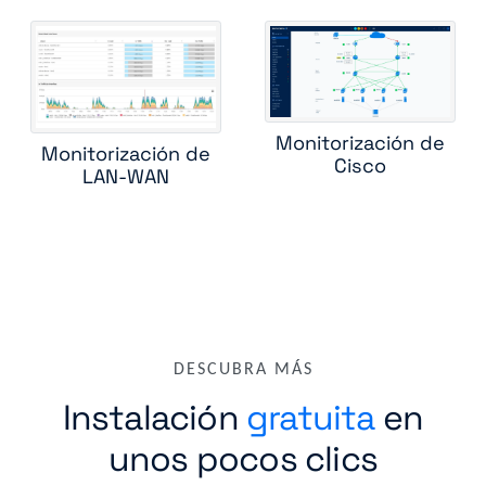
ireless controller
huawei switch
ipam
juniper cos
juniper 
iper ssr
kemp load balancer
lenovo rackswitch
mellanox swi
mib ii interface
mpls lsr int
oneaccess
ping
radware alteon
Monitorización de
Monitorización de
radware linkproof
riverbed central management controller
Cisco
LAN-WAN
riverbed wan optimizer
rmon1 ethernet interface
routing bgp
ting ospf
ruckus wireless controller
standard device
tracero
ucopia wireless controller
versa csg
DESCUBRA MÁS
Instalación
gratuita
en
unos pocos clics