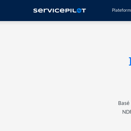
Platefor
Basé 
NDR