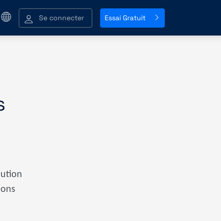
Se connecter
Essai Gratuit
s
lution
ions