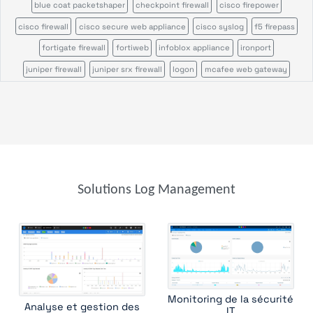
blue coat packetshaper
checkpoint firewall
cisco firepower
cisco firewall
cisco secure web appliance
cisco syslog
f5 firepass
fortigate firewall
fortiweb
infoblox appliance
ironport
juniper firewall
juniper srx firewall
logon
mcafee web gateway
microsoft defender
ossec
palo alto firewall
pulse secure
servicepilot ndr
servicepilot web
snort
sonicwall firewall
stormshield sns
suricata
wazuh
windows sysmon
file analysis
parser
parser template
syslog receiver
trap device filter
trap receiver
windows event
windows scheduled tasks
Solutions Log Management
Monitoring de la sécurité
Analyse et gestion des
IT