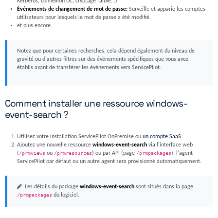
Kerberos, connexion DC, cryptage faible...)
Événements de changement de mot de passe:
Surveille et apparie les comptes
utilisateurs pour lesquels le mot de passe a été modifié.
et plus encore....
Notez que pour certaines recherches, cela dépend également du niveau de
gravité ou d'autres filtres sur des événements spécifiques que vous avez
établis avant de transférer les événements vers ServicePilot.
Comment installer une ressource windows-
event-search ?
Utilisez votre installation ServicePilot OnPremise ou
un compte SaaS
.
Ajoutez une nouvelle ressource
windows-event-search
via l'interface web
(
/prmviews
ou
/prmresources
) ou par API (page
/prmpackages
), l'agent
ServicePilot par défaut ou un autre agent sera provisionné automatiquement.
Les détails du package
windows-event-search
sont situés dans la page
/prmpackages
du logiciel.