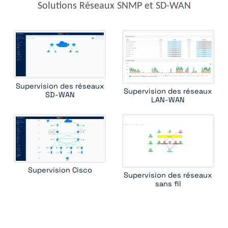
Solutions Réseaux SNMP et SD-WAN
hpe comware switch
hpe procurve
hpe wireless controller
huawei switch
ipam
juniper cos
juniper router
juniper ssr
kemp load balancer
lenovo rackswitch
mellanox switch
mib ii interface
mpls lsr int
oneaccess
ping
radware alteon
radware linkproof
riverbed central management controller
Supervision des réseaux
Supervision des réseaux
riverbed wan optimizer
rmon1 ethernet interface
routing bgp
SD-WAN
LAN-WAN
routing ospf
ruckus wireless controller
standard device
traceroute
ucopia wireless controller
versa csg
Supervision Cisco
Supervision des réseaux
sans fil