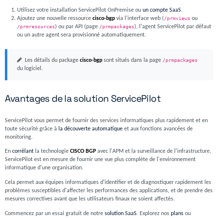
Utilisez votre installation ServicePilot OnPremise ou
un compte SaaS
.
Ajoutez une nouvelle ressource
cisco-bgp
via l'interface web (
/prmviews
ou
/prmresources
) ou par API (page
/prmpackages
), l'agent ServicePilot par défaut
ou un autre agent sera provisionné automatiquement.
Les détails du package
cisco-bgp
sont situés dans la page
/prmpackages
du logiciel.
Avantages de la solution ServicePilot
ServicePilot vous permet de fournir des services informatiques plus rapidement et en
toute sécurité grâce à
la découverte automatique
et aux fonctions avancées de
monitoring.
En
corrélant
la technologie
CISCO BGP
avec l'APM et la surveillance de l'infrastructure,
ServicePilot est en mesure de fournir une vue plus complète de l'environnement
informatique d'une organisation.
Cela permet aux équipes informatiques d'identifier et de diagnostiquer rapidement les
problèmes susceptibles d'affecter les performances des applications, et de prendre des
mesures correctives avant que les utilisateurs finaux ne soient affectés.
Commencez par un essai gratuit de notre
solution SaaS
. Explorez nos
plans
ou