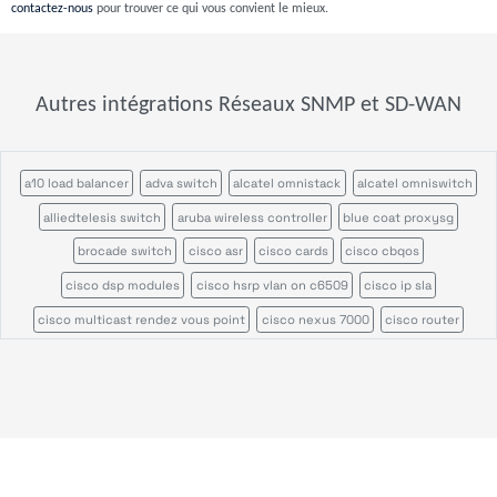
contactez-nous
pour trouver ce qui vous convient le mieux.
Autres intégrations Réseaux SNMP et SD-WAN
a10 load balancer
adva switch
alcatel omnistack
alcatel omniswitch
alliedtelesis switch
aruba wireless controller
blue coat proxysg
brocade switch
cisco asr
cisco cards
cisco cbqos
cisco dsp modules
cisco hsrp vlan on c6509
cisco ip sla
cisco multicast rendez vous point
cisco nexus 7000
cisco router
cisco switch
cisco ucs
cisco ucs c series
cisco vrf
cisco wireless access point
cisco wireless controller
citrix netscaler appliance
efficient ip
enterasys n series
f5 big ip
f5 rseries
fortinet fortiadc
fortinet fortiap
foundry load balancer
foundry router
hpe aruba 2900
hpe aruba 6000
hpe aruba 8400