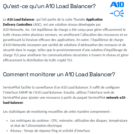
Qu'est-ce qu'un A10 Load Balancer?
Le
A10 Load Balancer
, qui fait partie de la suite Thunder
Application
Delivery Controllers
(ADC), est une solution réseau développée par
A10 Networks, Inc. Cet équilibreur de charge a été conçu pour gérer efficacement le
trafic réseau entre plusieurs serveurs, en améliorant l'allocation des ressources et en
garantissant la livraison efficace des applications. En outre, l'équilibreur de charge
d'A10 Networks incorpore une variété de solutions d'atténuation des menaces et de
sécurité dans le nuage, telles que le provisionnement d'une solution d'équilibrage de
charge TLS pour améliorer les communications sécurisées à travers le réseau et gérer
efficacement la distribution du trafic crypté TLS.
Comment monitorer un A10 Load Balancer?
ServicePilot facilite la surveillance d'un A10 Load Balancer. Il suffit de configurer
l'interface SNMP de I'A10 Load Balancer. Ensuite, utilisez l'interface web de
ServicePilot pour ajouter une ressource à partir du paquet ServicePilot
network-a10-
load-balancer
.
Les statistiques de monitoring recueillies de cette manière comprennent :
Les métriques du système : CPU, mémoire, utilisation des disques, température
et état de l'alimentation électrique
Réseau : Temps de réponse Ping et activité d'interface