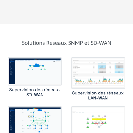
cisco switch
cisco ucs
cisco ucs c series
cisco vrf
cisco wireless access point
cisco wireless controller
citrix netscaler appliance
efficient ip
enterasys n series
f5 big ip
f5 rseries
fortinet fortiadc
fortinet fortiap
foundry load balancer
foundry router
hpe aruba 2900
hpe aruba 6000
hpe aruba 8400
Solutions Réseaux SNMP et SD-WAN
hpe comware switch
hpe procurve
hpe wireless controller
huawei switch
ipam
juniper cos
juniper router
juniper ssr
kemp load balancer
lenovo rackswitch
mellanox switch
mib ii interface
mpls lsr int
oneaccess
ping
radware alteon
radware linkproof
riverbed central management controller
Supervision des réseaux
Supervision des réseaux
riverbed wan optimizer
rmon1 ethernet interface
routing bgp
SD-WAN
LAN-WAN
routing ospf
ruckus wireless controller
standard device
traceroute
ucopia wireless controller
versa csg