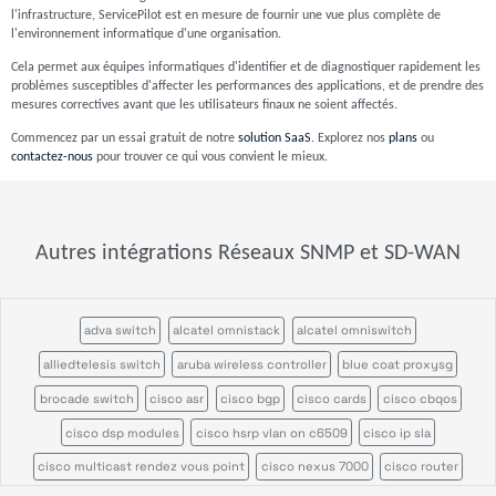
l'infrastructure, ServicePilot est en mesure de fournir une vue plus complète de
l'environnement informatique d'une organisation.
Cela permet aux équipes informatiques d'identifier et de diagnostiquer rapidement les
problèmes susceptibles d'affecter les performances des applications, et de prendre des
mesures correctives avant que les utilisateurs finaux ne soient affectés.
Commencez par un essai gratuit de notre
solution SaaS
. Explorez nos
plans
ou
contactez-nous
pour trouver ce qui vous convient le mieux.
Autres intégrations Réseaux SNMP et SD-WAN
adva switch
alcatel omnistack
alcatel omniswitch
alliedtelesis switch
aruba wireless controller
blue coat proxysg
brocade switch
cisco asr
cisco bgp
cisco cards
cisco cbqos
cisco dsp modules
cisco hsrp vlan on c6509
cisco ip sla
cisco multicast rendez vous point
cisco nexus 7000
cisco router