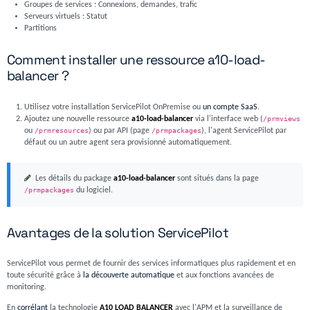
Groupes de services : Connexions, demandes, trafic
Serveurs virtuels : Statut
Partitions
Comment installer une ressource a10-load-
balancer ?
Utilisez votre installation ServicePilot OnPremise ou
un compte SaaS
.
Ajoutez une nouvelle ressource
a10-load-balancer
via l'interface web (
/prmviews
ou
/prmresources
) ou par API (page
/prmpackages
), l'agent ServicePilot par
défaut ou un autre agent sera provisionné automatiquement.
Les détails du package
a10-load-balancer
sont situés dans la page
/prmpackages
du logiciel.
Avantages de la solution ServicePilot
ServicePilot vous permet de fournir des services informatiques plus rapidement et en
toute sécurité grâce à
la découverte automatique
et aux fonctions avancées de
monitoring.
En
corrélant
la technologie
A10 LOAD BALANCER
avec l'APM et la surveillance de