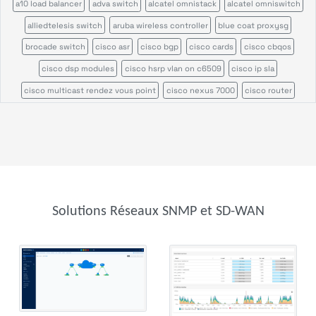
a10 load balancer
adva switch
alcatel omnistack
alcatel omniswitch
alliedtelesis switch
aruba wireless controller
blue coat proxysg
brocade switch
cisco asr
cisco bgp
cisco cards
cisco cbqos
cisco dsp modules
cisco hsrp vlan on c6509
cisco ip sla
cisco multicast rendez vous point
cisco nexus 7000
cisco router
cisco switch
cisco ucs
cisco ucs c series
cisco vrf
cisco wireless access point
cisco wireless controller
citrix netscaler appliance
efficient ip
enterasys n series
f5 rseries
fortinet fortiadc
fortinet fortiap
foundry load balancer
foundry router
hpe aruba 2900
hpe aruba 6000
hpe aruba 8400
Solutions Réseaux SNMP et SD-WAN
hpe comware switch
hpe procurve
hpe wireless controller
huawei switch
ipam
juniper cos
juniper router
juniper ssr
kemp load balancer
lenovo rackswitch
mellanox switch
mib ii interface
mpls lsr int
oneaccess
ping
radware alteon
radware linkproof
riverbed central management controller