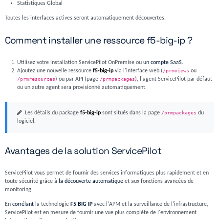
Statistiques Global
Toutes les interfaces actives seront automatiquement découvertes.
Comment installer une ressource f5-big-ip ?
Utilisez votre installation ServicePilot OnPremise ou
un compte SaaS
.
Ajoutez une nouvelle ressource
f5-big-ip
via l'interface web (
/prmviews
ou
/prmresources
) ou par API (page
/prmpackages
), l'agent ServicePilot par défaut
ou un autre agent sera provisionné automatiquement.
Les détails du package
f5-big-ip
sont situés dans la page
/prmpackages
du
logiciel.
Avantages de la solution ServicePilot
ServicePilot vous permet de fournir des services informatiques plus rapidement et en
toute sécurité grâce à
la découverte automatique
et aux fonctions avancées de
monitoring.
En
corrélant
la technologie
F5 BIG IP
avec l'APM et la surveillance de l'infrastructure,
ServicePilot est en mesure de fournir une vue plus complète de l'environnement