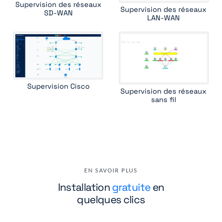
Supervision des réseaux
Supervision des réseaux
riverbed wan optimizer
rmon1 ethernet interface
routing bgp
SD-WAN
LAN-WAN
routing ospf
ruckus wireless controller
standard device
traceroute
ucopia wireless controller
versa csg
Supervision Cisco
Supervision des réseaux
sans fil
EN SAVOIR PLUS
Installation
gratuite
en
quelques clics