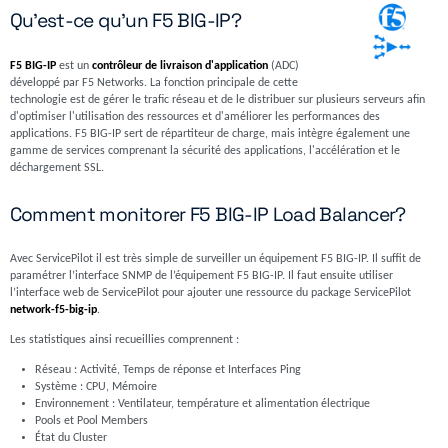
Qu'est-ce qu'un F5 BIG-IP?
F5 BIG-IP
est un
contrôleur de livraison d'application
(ADC)
développé par F5 Networks. La fonction principale de cette
technologie est de gérer le trafic réseau et de le distribuer sur plusieurs serveurs afin
d'optimiser l'utilisation des ressources et d'améliorer les performances des
applications. F5 BIG-IP sert de répartiteur de charge, mais intègre également une
gamme de services comprenant la sécurité des applications, l'accélération et le
déchargement SSL.
Comment monitorer F5 BIG-IP Load Balancer?
Avec ServicePilot il est très simple de surveiller un équipement F5 BIG-IP. Il suffit de
paramétrer l’interface SNMP de l’équipement F5 BIG-IP. Il faut ensuite utiliser
l’interface web de ServicePilot pour ajouter une ressource du package ServicePilot
network-f5-big-ip
.
Les statistiques ainsi recueillies comprennent :
Réseau : Activité, Temps de réponse et Interfaces Ping
Système : CPU, Mémoire
Environnement : Ventilateur, température et alimentation électrique
Pools et Pool Members
État du Cluster