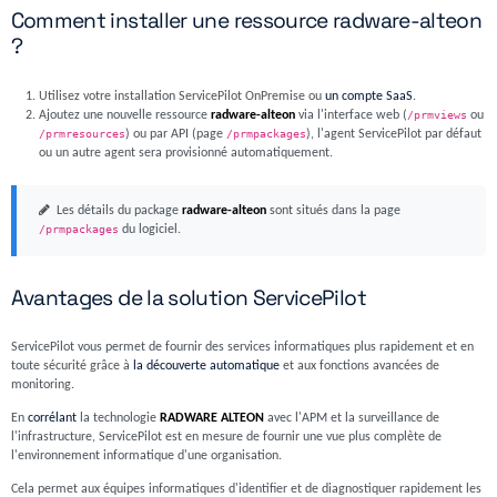
Comment installer une ressource radware-alteon
?
Utilisez votre installation ServicePilot OnPremise ou
un compte SaaS
.
Ajoutez une nouvelle ressource
radware-alteon
via l'interface web (
/prmviews
ou
/prmresources
) ou par API (page
/prmpackages
), l'agent ServicePilot par défaut
ou un autre agent sera provisionné automatiquement.
Les détails du package
radware-alteon
sont situés dans la page
/prmpackages
du logiciel.
Avantages de la solution ServicePilot
ServicePilot vous permet de fournir des services informatiques plus rapidement et en
toute sécurité grâce à
la découverte automatique
et aux fonctions avancées de
monitoring.
En
corrélant
la technologie
RADWARE ALTEON
avec l'APM et la surveillance de
l'infrastructure, ServicePilot est en mesure de fournir une vue plus complète de
l'environnement informatique d'une organisation.
Cela permet aux équipes informatiques d'identifier et de diagnostiquer rapidement les