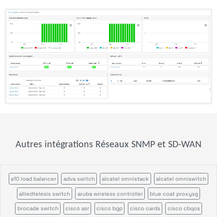
Autres intégrations Réseaux SNMP et SD-WAN
a10 load balancer
adva switch
alcatel omnistack
alcatel omniswitch
alliedtelesis switch
aruba wireless controller
blue coat proxysg
brocade switch
cisco asr
cisco bgp
cisco cards
cisco cbqos