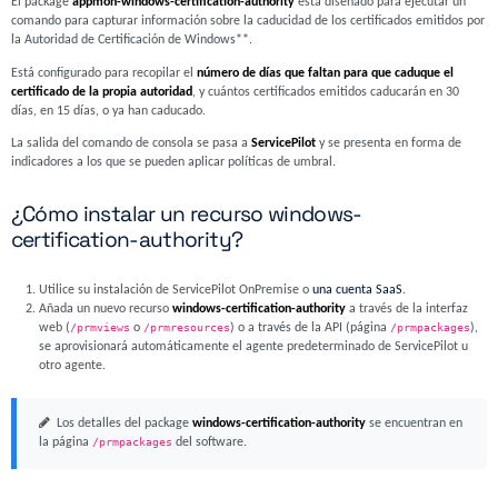
El package
appmon-windows-certification-authority
está diseñado para ejecutar un
comando para capturar información sobre la caducidad de los certificados emitidos por
la Autoridad de Certificación de Windows**.
Está configurado para recopilar el
número de días que faltan para que caduque el
certificado de la propia autoridad
, y cuántos certificados emitidos caducarán en 30
días, en 15 días, o ya han caducado.
La salida del comando de consola se pasa a
ServicePilot
y se presenta en forma de
indicadores a los que se pueden aplicar políticas de umbral.
¿Cómo instalar un recurso windows-
certification-authority?
Utilice su instalación de ServicePilot OnPremise o
una cuenta SaaS
.
Añada un nuevo recurso
windows-certification-authority
a través de la interfaz
web (
/prmviews
o
/prmresources
) o a través de la API (página
/prmpackages
),
se aprovisionará automáticamente el agente predeterminado de ServicePilot u
otro agente.
Los detalles del package
windows-certification-authority
se encuentran en
la página
/prmpackages
del software.