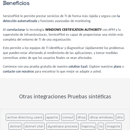
Beneficios
ServicePilot le permite prestar servicios de TI de forma más rápida y segura con
la
detección automatizada
y funciones avanzadas de monitoring.
Al
correlacionar
la tecnología
WINDOWS CERTIFICATION AUTHORITY
con APM y la
supervisión de infraestructuras, ServicePilot es capaz de proporcionar una visión más
completa del entorno de TI de una organización.
Esto permite a los equipos de TI identificar y diagnosticar rápidamente los problemas
que pueden estar afectando al rendimiento de las aplicaciones, y tomar medidas
correctivas antes de que los usuarios finales se vean afectados.
Comience con una prueba gratuita de nuestro
solution SaaS
. Explore nuestros
plans
o
contacte con nosotros
para encontrar lo que mejor se adapte a usted.
Otras integraciones Pruebas sintéticas
active directory users
apache
consul
dhcp
dhcp windows
dns
dotnet
dotnet otel
dynatrace process
haproxy
iis
imagicle