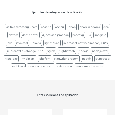
Ejemplos de integración de aplicación
active directory users
apache
consul
dhcp
dhcp windows
dns
dotnet
dotnet otel
dynatrace process
haproxy
iis
imagicle
java
java otel
jolokia
lighthouse
microsoft active directory 201x
microsoft exchange 2013
nginx
nightwatch
nodejs
nodejs otel
nrpe ldap
nvidia smi
phpfpm
playwright report
postfix
puppeteer
rabbitmq
remote command
salesforce
servicepilot agents
sikulix scenario
sikulix scheduler
tcp
tomcat
veeam backup
veeam one
windows certification authority
azure function
azure webapp
aws direct connect
aws ec2
aws s3
microsoft azure
Otras soluciones de aplicación
microsoft office365
azure sql
azure sql elastic pool
azure cost
azure health
azure application gateway
azure interface
azure load balancer
azure public ip
azure key vault