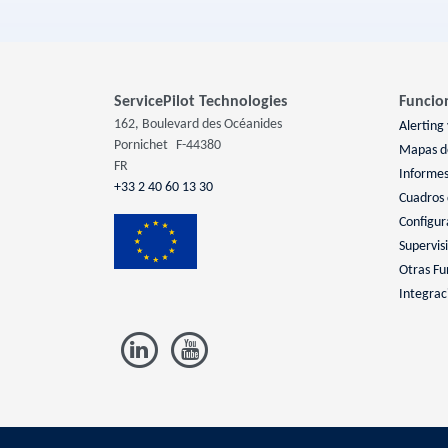
ServicePilot Technologies
Funcio
162, Boulevard des Océanides
Alerting 
Pornichet
F-44380
Mapas de
FR
Informe
+33 2 40 60 13 30
Cuadros
Configur
Supervis
Otras Fu
Integrac