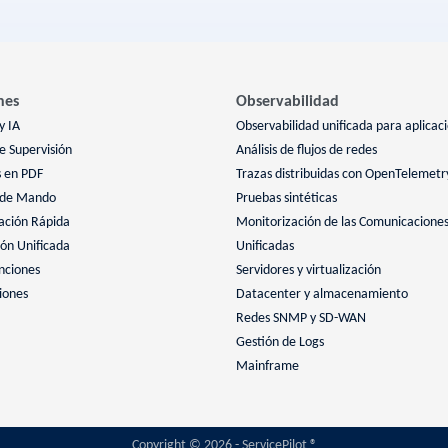
nes
Observabilidad
y IA
Observabilidad unificada para aplicac
 Supervisión
Análisis de flujos de redes
s en PDF
Trazas distribuidas con OpenTelemetr
 de Mando
Pruebas sintéticas
ación Rápida
Monitorización de las Comunicacione
ión Unificada
Unificadas
nciones
Servidores y virtualización
iones
Datacenter y almacenamiento
Redes SNMP y SD-WAN
Gestión de Logs
Mainframe
Copyright © 2026 - ServicePilot ®