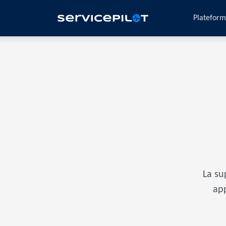
Platefor
La su
ap