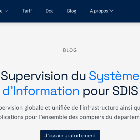
me
Tarif
Doc
Blog
A propos
BLOG
Supervision du
Système
d’Information
pour SDIS
pervision globale et unifiée de l'infrastructure ainsi q
plications pour l'ensemble des pompiers du départem
J'essaie gratuitement