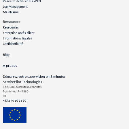
Réseaux SNMP et SD-WAN
Log Management
Mainframe
Ressources
Ressources
Enterprise accès client
Informations légales
Confidentialité
Blog
A propos
Démarrez votre supervision en 5 minutes
ServicePilot Technologies
162, Boulevard des Océanides
Pornichet
F-44380
FR
+33 2 40 60 13 30