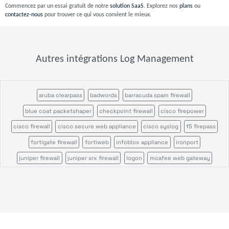
Commencez par un essai gratuit de notre
solution SaaS
. Explorez nos
plans
ou
contactez-nous
pour trouver ce qui vous convient le mieux.
Autres intégrations Log Management
aruba clearpass
badwords
barracuda spam firewall
blue coat packetshaper
checkpoint firewall
cisco firepower
cisco firewall
cisco secure web appliance
cisco syslog
f5 firepass
fortigate firewall
fortiweb
infoblox appliance
ironport
juniper firewall
juniper srx firewall
logon
mcafee web gateway
microsoft defender
ossec
palo alto firewall
pulse secure
servicepilot ndr
snort
sonicwall firewall
stormshield sns
suricata
wazuh
windows event search
windows sysmon
file analysis
parser
parser template
syslog receiver
trap device filter