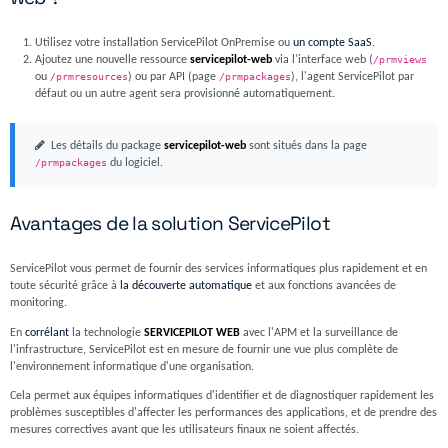
Utilisez votre installation ServicePilot OnPremise ou
un compte SaaS
.
Ajoutez une nouvelle ressource
servicepilot-web
via l'interface web (
/prmviews
ou
/prmresources
) ou par API (page
/prmpackages
), l'agent ServicePilot par
défaut ou un autre agent sera provisionné automatiquement.
Les détails du package
servicepilot-web
sont situés dans la page
/prmpackages
du logiciel.
Avantages de la solution ServicePilot
ServicePilot vous permet de fournir des services informatiques plus rapidement et en
toute sécurité grâce à
la découverte automatique
et aux fonctions avancées de
monitoring.
En
corrélant
la technologie
SERVICEPILOT WEB
avec l'APM et la surveillance de
l'infrastructure, ServicePilot est en mesure de fournir une vue plus complète de
l'environnement informatique d'une organisation.
Cela permet aux équipes informatiques d'identifier et de diagnostiquer rapidement les
problèmes susceptibles d'affecter les performances des applications, et de prendre des
mesures correctives avant que les utilisateurs finaux ne soient affectés.