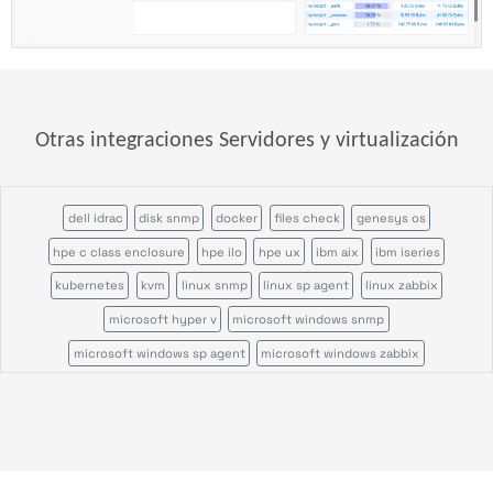
Otras integraciones Servidores y virtualización
dell idrac
disk snmp
docker
files check
genesys os
hpe c class enclosure
hpe ilo
hpe ux
ibm aix
ibm iseries
kubernetes
kvm
linux snmp
linux sp agent
linux zabbix
microsoft hyper v
microsoft windows snmp
microsoft windows sp agent
microsoft windows zabbix
nrpe command status
nutanix
process count
process snmp
proofpoint security
proxmox bs
proxmox ve
service snmp
sun solaris
vmware vsphere
windows tasks
windows users
zos sp agent