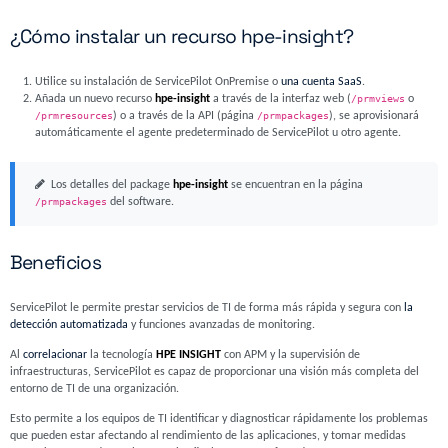
¿Cómo instalar un recurso hpe-insight?
Utilice su instalación de ServicePilot OnPremise o
una cuenta SaaS
.
Añada un nuevo recurso
hpe-insight
a través de la interfaz web (
/prmviews
o
/prmresources
) o a través de la API (página
/prmpackages
), se aprovisionará
automáticamente el agente predeterminado de ServicePilot u otro agente.
Los detalles del package
hpe-insight
se encuentran en la página
/prmpackages
del software.
Beneficios
ServicePilot le permite prestar servicios de TI de forma más rápida y segura con
la
detección automatizada
y funciones avanzadas de monitoring.
Al
correlacionar
la tecnología
HPE INSIGHT
con APM y la supervisión de
infraestructuras, ServicePilot es capaz de proporcionar una visión más completa del
entorno de TI de una organización.
Esto permite a los equipos de TI identificar y diagnosticar rápidamente los problemas
que pueden estar afectando al rendimiento de las aplicaciones, y tomar medidas