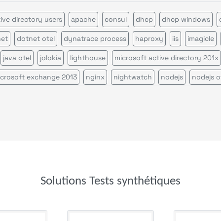
ive directory users
apache
consul
dhcp
dhcp windows
net
dotnet otel
dynatrace process
haproxy
iis
imagicle
java otel
jolokia
lighthouse
microsoft active directory 201x
crosoft exchange 2013
nginx
nightwatch
nodejs
nodejs o
 ldap
nvidia smi
phpfpm
playwright report
postfix
puppe
rabbitmq
remote command
salesforce
servicepilot agents
sikulix scheduler
tcp
tomcat
veeam backup
veeam one
windows certification authority
Solutions Tests synthétiques