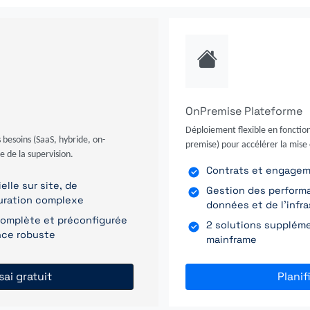
OnPremise Plateforme
Déploiement flexible en fonction
 besoins (SaaS, hybride, on-
premise) pour accélérer la mise 
e de la supervision.
Contrats et engagemen
elle sur site, de
Gestion des perform
uration complexe
données et de l'infr
 complète et préconfigurée
2 solutions supplémen
ance robuste
mainframe
sai gratuit
Plani