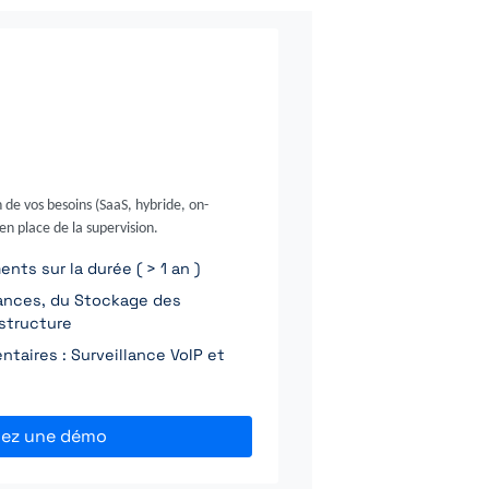
 de vos besoins (SaaS, hybride, on-
en place de la supervision.
ts sur la durée ( > 1 an )
ances, du Stockage des
astructure
taires : Surveillance VoIP et
fiez une démo