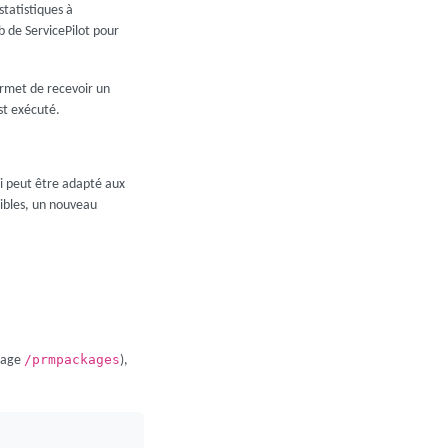
statistiques à
b de ServicePilot pour
ermet de recevoir un
st exécuté.
i peut être adapté aux
nibles, un nouveau
/prmpackages
(page
),