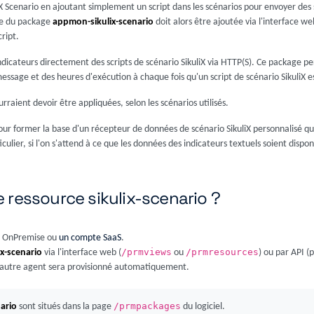
uliX Scenario en ajoutant simplement un script dans les scénarios pour envoyer des 
te du package
appmon-sikulix-scenario
doit alors être ajoutée via l'interface we
ript.
dicateurs directement des scripts de scénario SikuliX via HTTP(S). Ce package p
message et des heures d'exécution à chaque fois qu'un script de scénario SikuliX e
urraient devoir être appliquées, selon les scénarios utilisés.
r former la base d'un récepteur de données de scénario SikuliX personnalisé qu
culier, si l'on s'attend à ce que les données des indicateurs textuels soient dispo
 ressource sikulix-scenario ?
lot OnPremise ou
un compte SaaS
.
/prmviews
/prmresources
ix-scenario
via l'interface web (
ou
) ou par API 
n autre agent sera provisionné automatiquement.
/prmpackages
nario
sont situés dans la page
du logiciel.