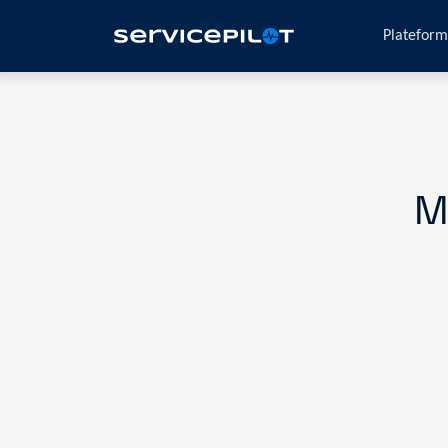
Platefor
M