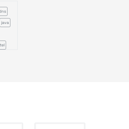
dns
java
tel
teer