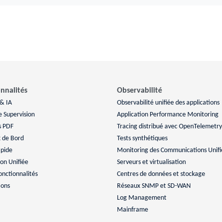
nnalités
Observabilité
 & IA
Observabilité unifiée des applications
e Supervision
Application Performance Monitoring
s PDF
Tracing distribué avec OpenTelemetry
 de Bord
Tests synthétiques
apide
Monitoring des Communications Unifi
ion Unifiée
Serveurs et virtualisation
onctionnalités
Centres de données et stockage
ions
Réseaux SNMP et SD-WAN
Log Management
Mainframe