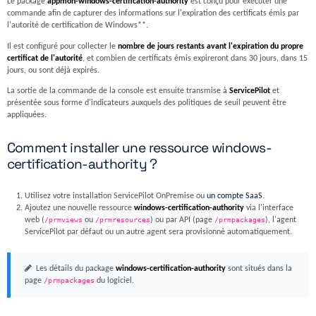
Le package
appmon-windows-certification-authority
est conçu pour exécuter une
commande afin de capturer des informations sur l'expiration des certificats émis par
l'autorité de certification de Windows**.
Il est configuré pour collecter le
nombre de jours restants avant l'expiration du propre
certificat de l'autorité
, et combien de certificats émis expireront dans 30 jours, dans 15
jours, ou sont déjà expirés.
La sortie de la commande de la console est ensuite transmise à
ServicePilot
et
présentée sous forme d'indicateurs auxquels des politiques de seuil peuvent être
appliquées.
Comment installer une ressource windows-
certification-authority ?
Utilisez votre installation ServicePilot OnPremise ou
un compte SaaS
.
Ajoutez une nouvelle ressource
windows-certification-authority
via l'interface
web (
/prmviews
ou
/prmresources
) ou par API (page
/prmpackages
), l'agent
ServicePilot par défaut ou un autre agent sera provisionné automatiquement.
Les détails du package
windows-certification-authority
sont situés dans la
page
/prmpackages
du logiciel.