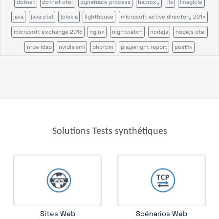
dotnet
dotnet otel
dynatrace process
haproxy
iis
imagicle
java
java otel
jolokia
lighthouse
microsoft active directory 201x
microsoft exchange 2013
nginx
nightwatch
nodejs
nodejs otel
nrpe ldap
nvidia smi
phpfpm
playwright report
postfix
puppeteer
rabbitmq
remote command
salesforce
servicepilot agents
sikulix scenario
sikulix scheduler
tcp
tomcat
veeam backup
veeam one
Solutions Tests synthétiques
Sites Web
Scénarios Web