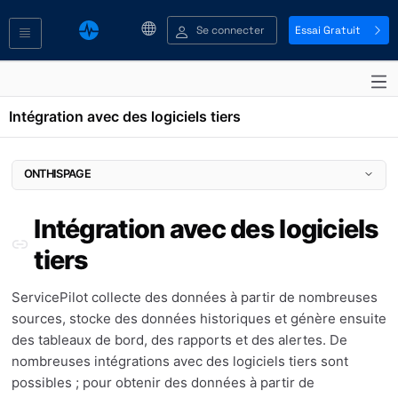
Se connecter
Essai Gratuit
Intégration avec des logiciels tiers
ONTHISPAGE
Intégration avec des logiciels tiers
Intégration avec des logiciels
Entrée (Input)
Telegraf
tiers
Dynatrace
Zabbix
ServicePilot collecte des données à partir de nombreuses
NRPE
sources, stocke des données historiques et génère ensuite
Datadog APM
des tableaux de bord, des rapports et des alertes. De
Sortie (Output)
nombreuses intégrations avec des logiciels tiers sont
Webhooks, Slack, Pagerduty, ServiceNow
possibles ; pour obtenir des données à partir de