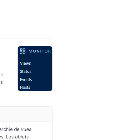
ue
es
rarchie de
vues
es
. Les
objets