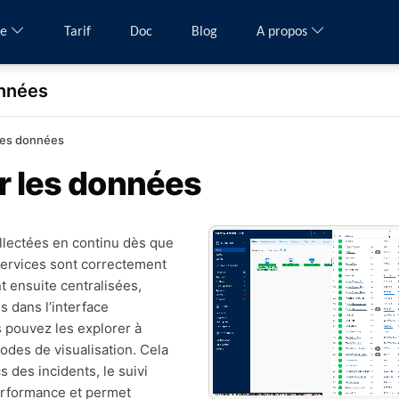
me
Tarif
Doc
Blog
A propos
onnées
les données
r les données
llectées en continu dès que
services sont correctement
t ensuite centralisées,
s dans l’interface
s pouvez les explorer à
modes de visualisation. Cela
cs des incidents, le suivi
rformance et permet