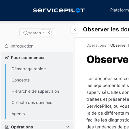
Platefor
Observer les d
search
⌘
K
Opérations
Observer 
Introduction
Observe
Pour commencer
Démarrage rapide
Les données sont co
Concepts
les équipements et 
Hiérarchie de supervision
supervisés. Elles son
traitées et présentée
Collecte des données
ServicePilot, où vou
l’aide de différents 
Agents
facilite les diagnosti
des tendances de pe
Opérations