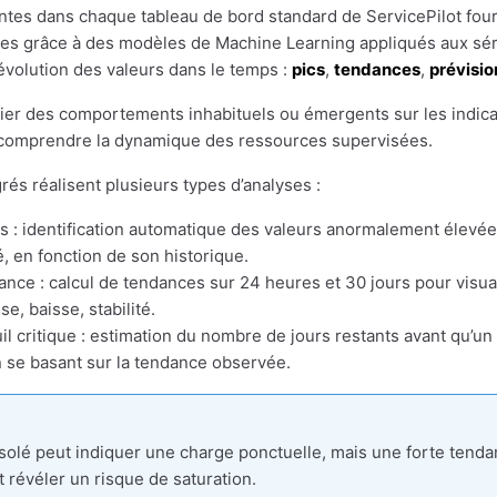
tes dans chaque tableau de bord standard de ServicePilot fou
es grâce à des modèles de Machine Learning appliqués aux séri
’évolution des valeurs dans le temps :
pics
,
tendances
,
prévisio
fier des comportements inhabituels ou émergents sur les indicat
 comprendre la dynamique des ressources supervisées.
rés réalisent plusieurs types d’analyses :
cs : identification automatique des valeurs anormalement élevé
, en fonction de son historique.
nce : calcul de tendances sur 24 heures et 30 jours pour visuali
se, baisse, stabilité.
il critique : estimation du nombre de jours restants avant qu’un
en se basant sur la tendance observée.
solé peut indiquer une charge ponctuelle, mais une forte tenda
t révéler un risque de saturation.