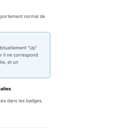
comportement normal de
abituellement “Up”
 il ne correspond
ie, et un
alies
.
ces dans les badges.