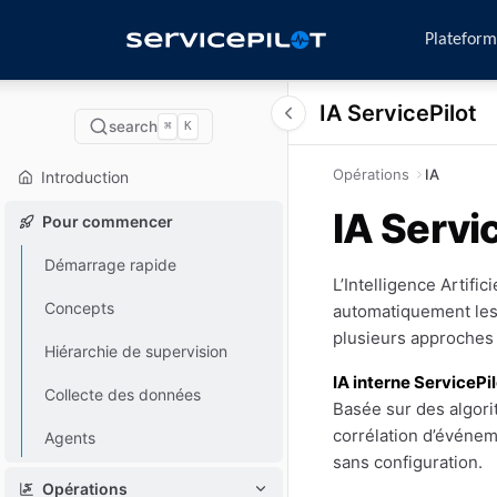
Platefor
IA ServicePilot
search
⌘
K
Opérations
IA
Introduction
IA Servi
Pour commencer
Démarrage rapide
L’Intelligence Artifi
Concepts
automatiquement les
plusieurs approches
Hiérarchie de supervision
IA interne ServicePil
Collecte des données
Basée sur des algori
corrélation d’événem
Agents
sans configuration.
Opérations