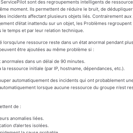
ServicePilot sont des regroupements intelligents de ressource
me moment. Ils permettent de réduire le bruit, de dédupliquer le
es incidents affectant plusieurs objets liés. Contrairement aux
ment d’état inattendu sur un objet, les Problèmes regroupent
s le temps et par leur relation technique.
 lorsqu’une ressource reste dans un état anormal pendant plus
peuvent être ajoutées au même problème si :
t anormales dans un délai de 90 minutes.
à la ressource initiale (par IP, hostname, dépendances, etc.).
ouper automatiquement des incidents qui ont probablement u
automatiquement lorsque aucune ressource du groupe n’est re
ttent de :
eurs anomalies liées.
ication d’alertes isolées.
rapidement la cause probable.