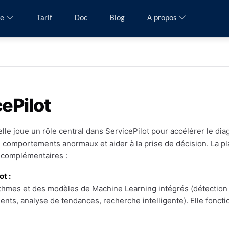
me
Tarif
Doc
Blog
A propos
cePilot
cielle joue un rôle central dans ServicePilot pour accélérer le dia
 comportements anormaux et aider à la prise de décision. La p
 complémentaires :
ot :
thmes et des modèles de Machine Learning intégrés (détection 
ents, analyse de tendances, recherche intelligente). Elle fonc