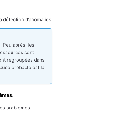
la détection d’anomalies.
. Peu après, les
essources sont
sont regroupées dans
use probable est la
lèmes
.
les problèmes.