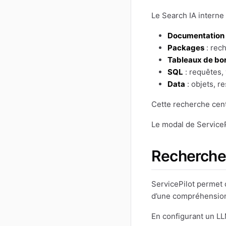
Le Search IA interne
Documentation
Packages
: rec
Tableaux de bo
SQL
: requêtes,
Data
: objets, r
Cette recherche cent
Le modal de ServiceP
Recherche
ServicePilot permet
d’une compréhension
En configurant un LLM 