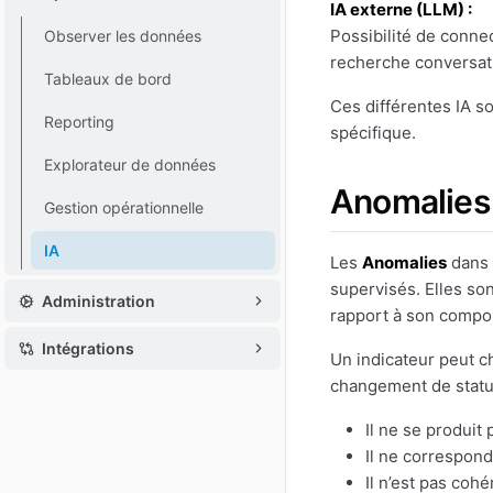
IA externe (LLM) :
Possibilité de conne
Observer les données
recherche conversati
Tableaux de bord
Ces différentes IA s
Reporting
spécifique.
Explorateur de données
Anomalies
Gestion opérationnelle
IA
Les
Anomalies
dans 
supervisés. Elles so
Administration
rapport à son compo
Intégrations
Un indicateur peut c
changement de statut
Il ne se produit
Il ne correspond 
Il n’est pas cohé