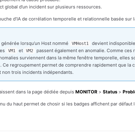
act global d’un incident sur plusieurs ressources.
ouche d’IA de corrélation temporelle et relationnelle basée sur 
t générée lorsqu’un Host nommé
devient indisponible
VMHost1
les
et
passent également en anomalie. Comme ces r
VM1
VM2
 anomalies surviennent dans la même fenêtre temporelle, elles 
. Ce regroupement permet de comprendre rapidement que la ca
et non trois incidents indépendants.
aissent dans la page dédiée depuis
MONITOR
>
Status
>
Prob
nu du haut permet de chosir si les badges affichent par défaut 