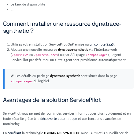
Le taux de disponibilité
...
Comment installer une ressource dynatrace-
synthetic ?
Utilisez votre installation ServicePilot OnPremise ou
un compte SaaS
.
Ajoutez une nouvelle ressource
dynatrace-synthetic
via l'interface web
(
/prmviews
ou
/prmresources
) ou par API (page
/prmpackages
), l'agent
ServicePilot par défaut ou un autre agent sera provisionné automatiquement.
Les détails du package
dynatrace-synthetic
sont situés dans la page
/prmpackages
du logiciel.
Avantages de la solution ServicePilot
ServicePilot vous permet de fournir des services informatiques plus rapidement et en
toute sécurité grâce à
la découverte automatique
et aux fonctions avancées de
monitoring.
En
corrélant
la technologie
DYNATRACE SYNTHETIC
avec l'APM et la surveillance de