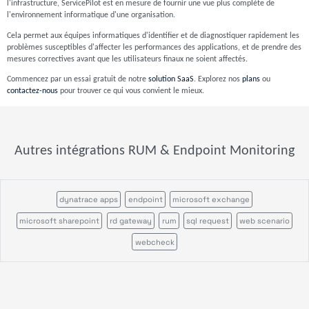
l'infrastructure, ServicePilot est en mesure de fournir une vue plus complète de
l'environnement informatique d'une organisation.
Cela permet aux équipes informatiques d'identifier et de diagnostiquer rapidement les
problèmes susceptibles d'affecter les performances des applications, et de prendre des
mesures correctives avant que les utilisateurs finaux ne soient affectés.
Commencez par un essai gratuit de notre
solution SaaS
. Explorez nos
plans
ou
contactez-nous
pour trouver ce qui vous convient le mieux.
Autres intégrations RUM & Endpoint Monitoring
dynatrace apps
endpoint
microsoft exchange
microsoft sharepoint
rd gateway
rum
sql request
web scenario
webcheck