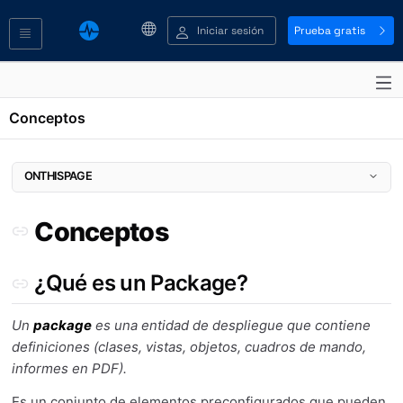
Iniciar sesión
Prueba gratis
Conceptos
ONTHISPAGE
Conceptos
Conceptos
¿Qué es un Package?
¿Qué es un Recurso?
¿Cuáles son las Vistas?
¿Qué es un Package?
¿Qué son los Objetos?
¿Qué son los Clases?
Un
package
es una entidad de despliegue que contiene
¿Qué es un Indicador?
definiciones (clases, vistas, objetos, cuadros de mando,
¿Qué es un Umbral?
informes en PDF).
¿Qué es una Anomalía?
¿Qué es un Problema?
Es un conjunto de elementos preconfigurados que pueden