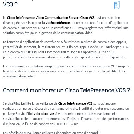
VCS ?
Le
Cisco TelePresence Video Communication Server
(
Cisco VCS
) est une solution
développée par Cisco pour la
vidéoconférence
. Il comprend une fonction d'application
de contrôle, un portier H.323 et un contrôleur SIP (Proxy Registrator), offrant ainsi une
solution complète pour la gestion de la communication vidéo.
La fonction d'application de contrôle VCS fournit des services de contrôle des appels,
gérant l'établissement, la maintenance et la fin des appels vidéo. Le Gatekeeper H.323
et le contrôleur SIP assurent l'interopérabilité avec les appareils H.323 et SIP,
permettant ainsi la communication entre différents types de réseaux et d'appareils.
En fournissant une solution complète pour la communication vidéo, Cisco VCS simplifie
la gestion des réseaux de vidéoconférence et améliore la qualité et la fiabilité de la
communication vidéo.
Comment monitorer un Cisco TelePresence VCS ?
ServicePilot facilite la surveillance de
Cisco TelePresence VCS
sans qu'aucune
configuration ne soit nécessaire sur l'appareil cible. Il suffit d'ajouter une ressource du
package ServicePilot
voip-cisco-vcs
à votre environnement de surveillance et
ServicePilot collecte automatiquement les détails de l'inventaire et des performances
du Cisco VCS à l'aide de connexions HTTP GET Cisco.
Les détails de surveillance collectés dépendent du type d'appareil :