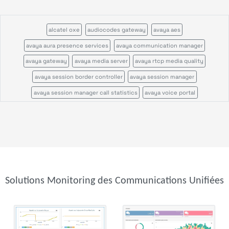
alcatel oxe
audiocodes gateway
avaya aes
avaya aura presence services
avaya communication manager
avaya gateway
avaya media server
avaya rtcp media quality
avaya session border controller
avaya session manager
avaya session manager call statistics
avaya voice portal
call quality by network view
call quality by zone or network
cisco call manager certificates
cisco call manager im
cisco call manager publisher
cisco call manager standalone
cisco call manager subscriber
cisco callmanagerexpress gateway
cisco cms
cisco cvp
cisco disaster recovery system
cisco ds1
Solutions Monitoring des Communications Unifiées
cisco gatekeeper zone
cisco gateway
cisco mcu
cisco tms
cisco tp gw
cisco ube
cisco uic
cisco unity
cisco unity express
cisco usp
cisco voice gateway stats
cisco voice peers