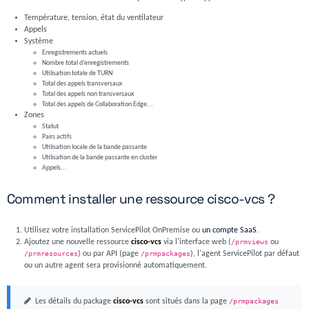
Température, tension, état du ventilateur
Appels
Système
Enregistrements actuels
Nombre total d'enregistrements
Utilisation totale de TURN
Total des appels transversaux
Total des appels non transversaux
Total des appels de Collaboration Edge...
Zones
Statut
Pairs actifs
Utilisation locale de la bande passante
Utilisation de la bande passante en cluster
Appels...
Comment installer une ressource cisco-vcs ?
Utilisez votre installation ServicePilot OnPremise ou
un compte SaaS
.
Ajoutez une nouvelle ressource
cisco-vcs
via l'interface web (
/prmviews
ou
/prmresources
) ou par API (page
/prmpackages
), l'agent ServicePilot par défaut
ou un autre agent sera provisionné automatiquement.
Les détails du package
cisco-vcs
sont situés dans la page
/prmpackages