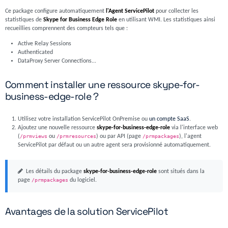
Ce package configure automatiquement
l'Agent ServicePilot
pour collecter les
statistiques de
Skype for Business Edge Role
en utilisant WMI. Les statistiques ainsi
recueillies comprennent des compteurs tels que :
Active Relay Sessions
Authenticated
DataProxy Server Connections...
Comment installer une ressource skype-for-
business-edge-role ?
Utilisez votre installation ServicePilot OnPremise ou
un compte SaaS
.
Ajoutez une nouvelle ressource
skype-for-business-edge-role
via l'interface web
(
/prmviews
ou
/prmresources
) ou par API (page
/prmpackages
), l'agent
ServicePilot par défaut ou un autre agent sera provisionné automatiquement.
Les détails du package
skype-for-business-edge-role
sont situés dans la
page
/prmpackages
du logiciel.
Avantages de la solution ServicePilot