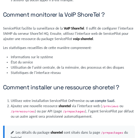
s'assurer qu'aucun appel n'a été manqué.
Comment monitorer la VoIP ShoreTel ?
ServicePilot facilite la surveillance de la
VoIP ShoreTel
. Il suffit de configurer l'interface
SNMP du serveur ShoreTel HQ. Ensuite, utilisez l'interface web de ServicePilot pour
ajouter une ressource du package ServicePilot
voip-shoretel
.
Les statistiques recueillies de cette manière comprennent:
Informations sur le système
État du service
Utilisation de l'unité centrale, de la mémoire, des processus et des disques
Statistiques de l'interface réseau
Comment installer une ressource shoretel ?
Utilisez votre installation ServicePilot OnPremise ou
un compte SaaS
.
Ajoutez une nouvelle ressource
shoretel
via l'interface web (
/prmviews
ou
/prmresources
) ou par API (page
/prmpackages
), l'agent ServicePilot par défaut
ou un autre agent sera provisionné automatiquement.
Les détails du package
shoretel
sont situés dans la page
/prmpackages
du