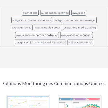
alcatel oxe
audiocodes gateway
avaya aes
avaya aura presence services
avaya communication manager
avaya gateway
avaya media server
avaya rtcp media quality
avaya session border controller
avaya session manager
avaya session manager call statistics
avaya voice portal
call quality by network view
call quality by zone or network
cisco call manager certificates
cisco call manager im
cisco call manager publisher
cisco call manager standalone
cisco call manager subscriber
cisco callmanagerexpress gateway
cisco cms
cisco cvp
cisco disaster recovery system
cisco ds1
Solutions Monitoring des Communications Unifiées
cisco gatekeeper zone
cisco gateway
cisco mcu
cisco tms
cisco tp gw
cisco ube
cisco uic
cisco unity
cisco unity express
cisco usp
cisco vcs
cisco voice gateway stats
cisco voice peers