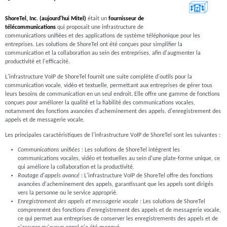
ShoreTel, Inc. (aujourd'hui Mitel)
était un
fournisseur de
télécommunications
qui proposait une infrastructure de
communications unifiées et des applications de système téléphonique pour les
entreprises. Les solutions de ShoreTel ont été conçues pour simplifier la
communication et la collaboration au sein des entreprises, afin d'augmenter la
productivité et l'efficacité.
L'infrastructure VoIP de ShoreTel fournit une suite complète d'outils pour la
communication vocale, vidéo et textuelle, permettant aux entreprises de gérer tous
leurs besoins de communication en un seul endroit. Elle offre une gamme de fonctions
conçues pour améliorer la qualité et la fiabilité des communications vocales,
notamment des fonctions avancées d'acheminement des appels, d'enregistrement des
appels et de messagerie vocale.
Les principales caractéristiques de l'infrastructure VoIP de ShoreTel sont les suivantes :
Communications unifiées
: Les solutions de ShoreTel intègrent les
communications vocales, vidéo et textuelles au sein d'une plate-forme unique, ce
qui améliore la collaboration et la productivité.
Routage d'appels avancé
: L'infrastructure VoIP de ShoreTel offre des fonctions
avancées d'acheminement des appels, garantissant que les appels sont dirigés
vers la personne ou le service approprié.
Enregistrement des appels et messagerie vocale
: Les solutions de ShoreTel
comprennent des fonctions d'enregistrement des appels et de messagerie vocale,
ce qui permet aux entreprises de conserver les enregistrements des appels et de