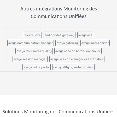
Autres intégrations Monitoring des
Communications Unifiées
alcatel oxe
audiocodes gateway
avaya aes
avaya communication manager
avaya gateway
avaya media server
avaya rtcp media quality
avaya session border controller
avaya session manager
avaya session manager call statistics
avaya voice portal
call quality by network view
call quality by zone or network
cisco call manager certificates
cisco call manager im
cisco call manager publisher
cisco call manager standalone
cisco call manager subscriber
cisco callmanagerexpress gateway
cisco cms
cisco cvp
cisco disaster recovery system
cisco ds1
cisco gatekeeper zone
Solutions Monitoring des Communications Unifiées
cisco gateway
cisco mcu
cisco tms
cisco tp gw
cisco ube