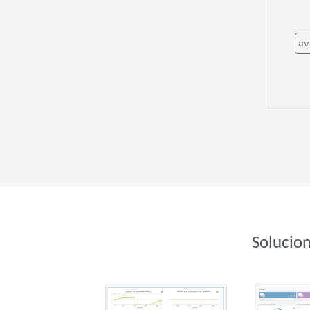
av
Solucio