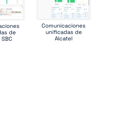
cs
rver
Comunicaciones
aciones
e
unificadas de
das de
Alcatel
e SBC
ole