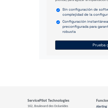
premise) para agilizar la implantación d
Sin configuración de softwa
complejidad de la configu
Configuración instantánea
preconfigurada para garant
robusta
Prueba g
ServicePilot Technologies
Funcio
162, Boulevard des Océanides
Alerting 