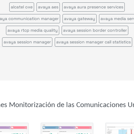
alcatel oxe
avaya aes
avaya aura presence services
aya communication manager
avaya gateway
avaya media ser
avaya rtcp media quality
avaya session border controller
avaya session manager
avaya session manager call statistics
avaya voice portal
call quality by network view
call quality by zone or network
cisco call manager certificates
cisco call manager im
cisco call manager publisher
cisco call manager standalone
cisco call manager subscriber
cisco callmanagerexpress gateway
cisco cms
cisco cvp
nes Monitorización de las Comunicaciones Un
cisco disaster recovery system
cisco ds1
cisco gatekeeper zon
cisco gateway
cisco mcu
cisco tms
cisco tp gw
cisco ube