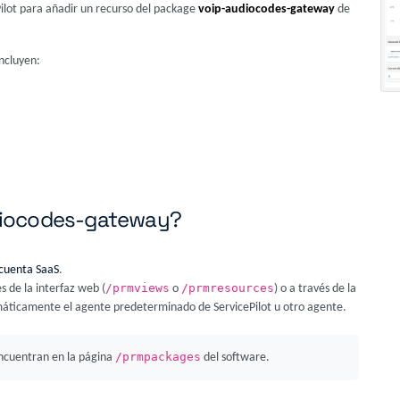
Pilot para añadir un recurso del package
voip-audiocodes-gateway
de
ncluyen:
udiocodes-gateway?
cuenta SaaS
.
/prmviews
/prmresources
s de la interfaz web (
o
) o a través de la
máticamente el agente predeterminado de ServicePilot u otro agente.
/prmpackages
ncuentran en la página
del software.