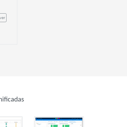
ver
ificadas
e