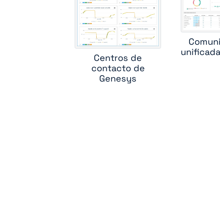
c
cis
Comuni
unificad
Centros de
contacto de
Genesys
sk