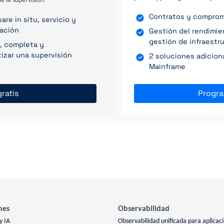
e la supervisión.
Contratos y compromis
re in situ, servicio y
ración
Gestión del rendimi
gestión de infraestr
, completa y
izar una supervisión
2 soluciones adicion
Mainframe
ratis
Progr
nes
Observabilidad
y IA
Observabilidad unificada para aplicac