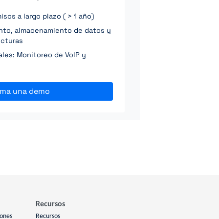
os a largo plazo ( > 1 año)
ento, almacenamiento de datos y
ucturas
ales: Monitoreo de VoIP y
ama una demo
Recursos
iones
Recursos