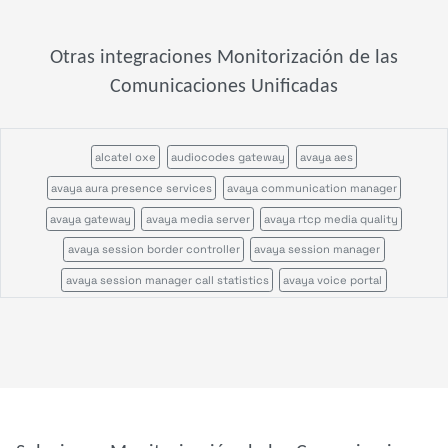
Otras integraciones Monitorización de las
Comunicaciones Unificadas
alcatel oxe
audiocodes gateway
avaya aes
avaya aura presence services
avaya communication manager
avaya gateway
avaya media server
avaya rtcp media quality
avaya session border controller
avaya session manager
avaya session manager call statistics
avaya voice portal
call quality by zone or network
cisco call manager certificates
cisco call manager im
cisco call manager publisher
cisco call manager standalone
cisco call manager subscriber
cisco callmanagerexpress gateway
cisco cms
cisco cvp
cisco disaster recovery system
cisco ds1
cisco gatekeeper zone