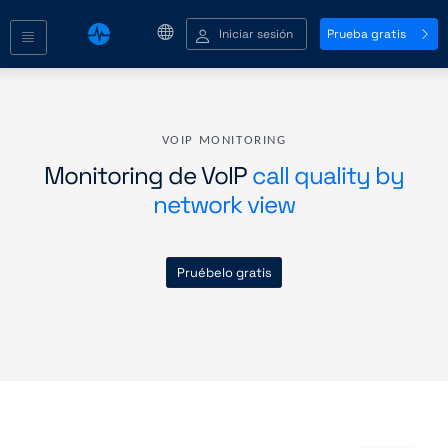
Iniciar sesión
Prueba gratis
VOIP MONITORING
Monitoring de VoIP
call quality by
network view
Pruébelo gratis