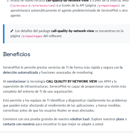
Añada un nuevo recurso
call-quality-by-network-view
a través de la interfaz web
(
/prmviews
o
/prmresources
) o a través de la API (página
/prmpackages
), se
aprovisionará automáticamente el agente predeterminado de ServicePilot u otro
agente.
Los detalles del package
call-quality-by-network-view
se encuentran en la
página
/prmpackages
del software.
Beneficios
ServicePilot le permite prestar servicios de TI de forma más rápida y segura con
la
detección automatizada
y funciones avanzadas de monitoring.
Al
correlacionar
la tecnología
CALL QUALITY BY NETWORK VIEW
con APM y la
supervisión de infraestructuras, ServicePilot es capaz de proporcionar una visión más
completa del entorno de TI de una organización.
Esto permite a los equipos de TI identificar y diagnosticar rápidamente los problemas
que pueden estar afectando al rendimiento de las aplicaciones, y tomar medidas
correctivas antes de que los usuarios finales se vean afectados.
Comience con una prueba gratuita de nuestro
solution SaaS
. Explore nuestros
plans
o
contacte con nosotros
para encontrar lo que mejor se adapte a usted.