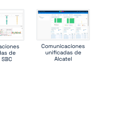
ess
rs
Comunicaciones
aciones
r
unificadas de
das de
bc
Alcatel
e SBC
r
ole