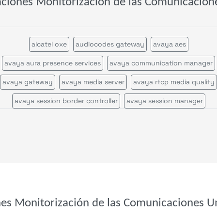
aciones Monitorización de las Comunicacion
alcatel oxe
audiocodes gateway
avaya aes
avaya aura presence services
avaya communication manager
avaya gateway
avaya media server
avaya rtcp media quality
avaya session border controller
avaya session manager
avaya session manager call statistics
avaya voice portal
call quality by network view
call quality by zone or network
cisco call manager certificates
cisco call manager im
cisco call manager publisher
cisco call manager standalone
cisco call manager subscriber
cisco callmanagerexpress gatewa
nes Monitorización de las Comunicaciones Un
cisco cms
cisco cvp
cisco disaster recovery system
cisco ds