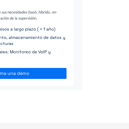
e sus necesidades (SaaS, híbrido, on-
ación de la supervisión.
os a largo plazo ( > 1 año)
ento, almacenamiento de datos y
ucturas
ales: Monitoreo de VoIP y
ama una demo