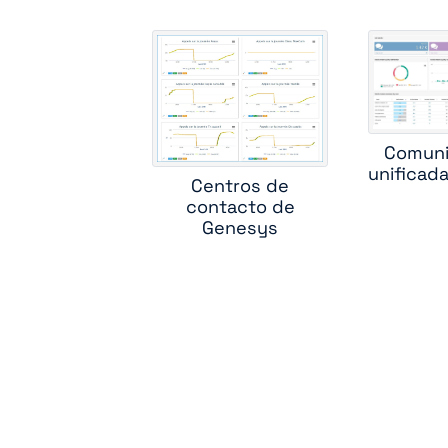
ci
c
Comuni
unificad
Centros de
m
contacto de
Genesys
sk