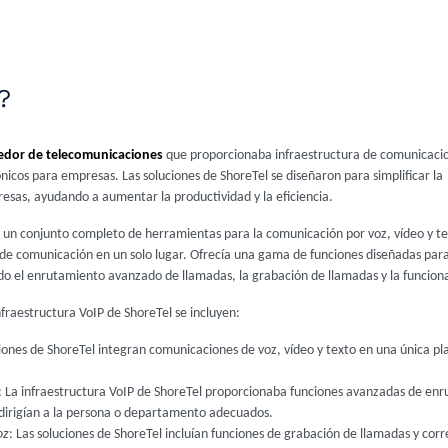
?
edor de telecomunicaciones
que proporcionaba infraestructura de comunicaci
ónicos para empresas. Las soluciones de ShoreTel se diseñaron para simplificar la
esas, ayudando a aumentar la productividad y la eficiencia.
a un conjunto completo de herramientas para la comunicación por voz, vídeo y te
de comunicación en un solo lugar. Ofrecía una gama de funciones diseñadas para
uido el enrutamiento avanzado de llamadas, la grabación de llamadas y la funcion
infraestructura VoIP de ShoreTel se incluyen:
ciones de ShoreTel integran comunicaciones de voz, vídeo y texto en una única p
: La infraestructura VoIP de ShoreTel proporcionaba funciones avanzadas de enr
 dirigían a la persona o departamento adecuados.
oz
: Las soluciones de ShoreTel incluían funciones de grabación de llamadas y corr