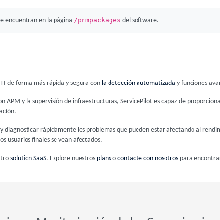
/prmpackages
e encuentran en la página
del software.
de TI de forma más rápida y segura con
la detección automatizada
y funciones ava
n APM y la supervisión de infraestructuras, ServicePilot es capaz de proporcion
ación.
ar y diagnosticar rápidamente los problemas que pueden estar afectando al rendim
os usuarios finales se vean afectados.
stro
solution SaaS
. Explore nuestros
plans
o
contacte con nosotros
para encontrar