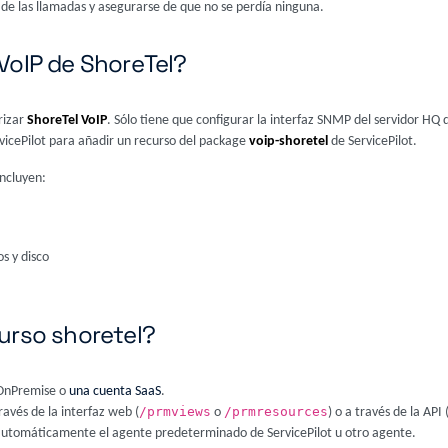
de las llamadas y asegurarse de que no se perdía ninguna.
VoIP de ShoreTel?
rizar
ShoreTel VoIP
. Sólo tiene que configurar la interfaz SNMP del servidor HQ 
rvicePilot para añadir un recurso del package
voip-shoretel
de ServicePilot.
incluyen:
s y disco
urso shoretel?
t OnPremise o
una cuenta SaaS
.
/prmviews
/prmresources
ravés de la interfaz web (
o
) o a través de la API
 automáticamente el agente predeterminado de ServicePilot u otro agente.