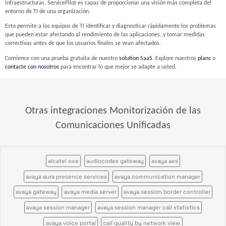
infraestructuras, ServicePilot es capaz de proporcionar una visión más completa del
entorno de TI de una organización.
Esto permite a los equipos de TI identificar y diagnosticar rápidamente los problemas
que pueden estar afectando al rendimiento de las aplicaciones, y tomar medidas
correctivas antes de que los usuarios finales se vean afectados.
Comience con una prueba gratuita de nuestro
solution SaaS
. Explore nuestros
plans
o
contacte con nosotros
para encontrar lo que mejor se adapte a usted.
Otras integraciones Monitorización de las
Comunicaciones Unificadas
alcatel oxe
audiocodes gateway
avaya aes
avaya aura presence services
avaya communication manager
avaya gateway
avaya media server
avaya session border controller
avaya session manager
avaya session manager call statistics
avaya voice portal
call quality by network view