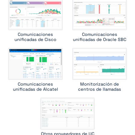
skype for business server sp agent
sonus sbc 1000
sonus sbc 5000
sonus vx series
witness systems contactstore
Comunicaciones
Comunicaciones
unificadas de Cisco
unificadas de Oracle SBC
Comunicaciones
Monitorización de
unificadas de Alcatel
centros de llamadas
Otros proveedores de UC