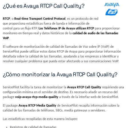
¿Qué es Avaya RTCP Call Quality?
RTCP
, o
Real-time Transport Control Protocol
, es un protocolo de red
que proporciona estadísticas fuera de banda e información de
control para un flujo RTP.
Los Teléfonos IP de Avaya utilizan RTCP
para proporcionar
monitoreo en tiempo real y datos históricos de la
calidad de audio de las llamadas
VoIP
.
El software de monitorización de calidad de llamadas de Voz sobre IP (VoIP) de
ServicePilot puede utilizar estos datos RTCP de Avaya para proporcionar información
detallada sobre la calidad de las llamadas, ayudando a las empresas a identificar y
resolver cualquier problema que pueda estar afectando a sus comunicaciones VoIP.
¿Cómo monitorizar la Avaya RTCP Call Quality?
ServicePilot facilita la tarea de monitorizar la
Avaya RTCP Call Quality
requiriendo una
configuración mínima en el servidor de destino. Es necesario añadir un recurso del
package
voip-avaya-rtcp-media-quality
a través de la interfaz web de ServicePilot.
El package
Avaya RTCP Media Quality
de ServicePilot recopila información sobre la
calidad de las llamadas de teléfonos, SBCs, media gateways y servidores.
Las estadísticas recopiladas de esta manera incluyen:
Registros de calidad de llamadas