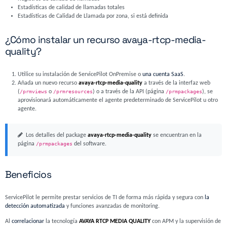
Estadísticas de calidad de llamadas totales
Estadísticas de Calidad de Llamada por zona, si está definida
¿Cómo instalar un recurso avaya-rtcp-media-
quality?
Utilice su instalación de ServicePilot OnPremise o
una cuenta SaaS
.
Añada un nuevo recurso
avaya-rtcp-media-quality
a través de la interfaz web
(
/prmviews
o
/prmresources
) o a través de la API (página
/prmpackages
), se
aprovisionará automáticamente el agente predeterminado de ServicePilot u otro
agente.
Los detalles del package
avaya-rtcp-media-quality
se encuentran en la
página
/prmpackages
del software.
Beneficios
ServicePilot le permite prestar servicios de TI de forma más rápida y segura con
la
detección automatizada
y funciones avanzadas de monitoring.
Al
correlacionar
la tecnología
AVAYA RTCP MEDIA QUALITY
con APM y la supervisión de