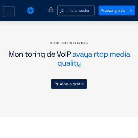
Iniciar sesión
Prueba gratis
VOIP MONITORING
Monitoring de VoIP
avaya rtcp media
quality
Pruébelo gratis